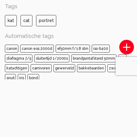
Tags
kat
cat
portret
Automatische tags
canon
canon eos 2000d
ef50mm f/1.8 stm
iso 6400
diafragma ƒ/5
sluitertijd 1/2000s
brandpuntafstand 50mm
kat
katachtigen
carnivoren
gewerveld
bakkebaarden
zwart
snuit
iris
bond
Opmerkingen
Login
of
maak een account
en discussieer mee!