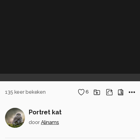
135
keer bekeken
6
Portret kat
door
Alinams