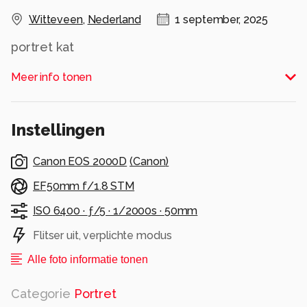
Witteveen
,
Nederland
1 september, 2025
portret kat
Alle rechten voorbehouden
Meer info tonen
Instellingen
Canon EOS 2000D
(
Canon
)
EF50mm f/1.8 STM
ISO 6400 ·
ƒ/5 ·
1/2000s ·
50mm
Flitser uit, verplichte modus
Alle foto informatie tonen
Categorie
Portret