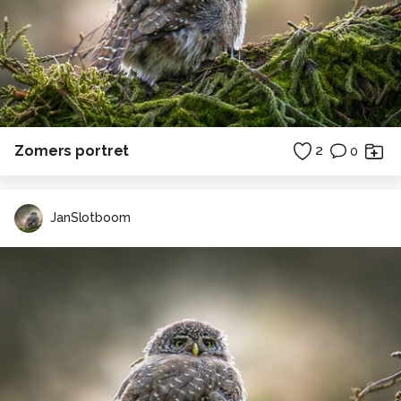
Zomers portret
2
0
JanSlotboom