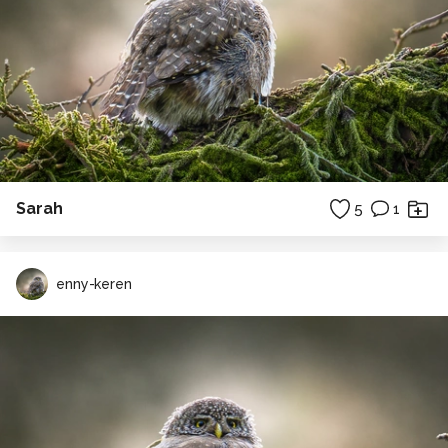
Sarah
5
1
enny-keren