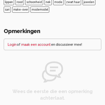
lippen
rood
schoonheid
nek
mode
zwart haar
juwelen
sari
make-over
modemodel
Opmerkingen
Login
of
maak een account
en discussieer mee!
Wees de eerste die een opmerking
achterlaat.