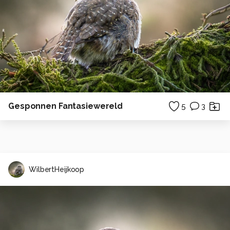
Gesponnen Fantasiewereld
5
3
WilbertHeijkoop