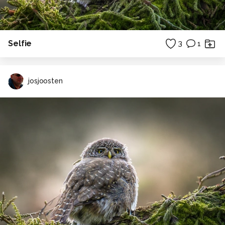
Selfie
3
1
josjoosten