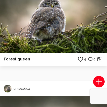
Forest queen
4
0
omecelica