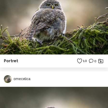
Portret
10
0
omecelica