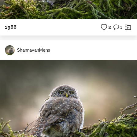
1966
2
1
ShannavanMens