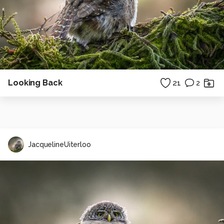
Looking Back
21
2
JacquelineUiterloo