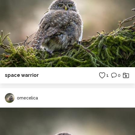
space warrior
1
0
omecelica