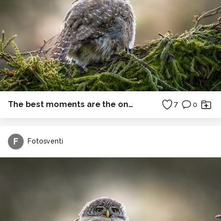
The best moments are the ones you don't plan.
7
0
F
Fotosventi