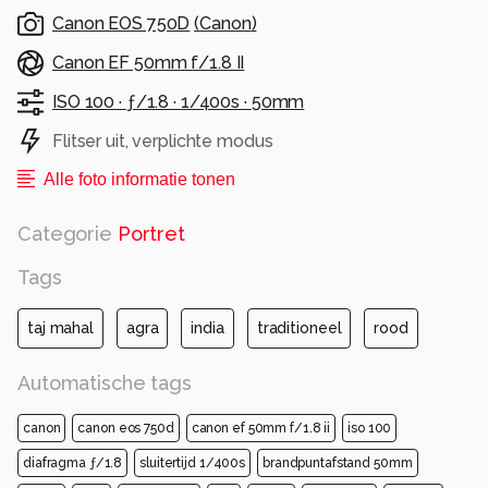
Canon EOS 750D
(
Canon
)
Canon EF 50mm f/1.8 II
ISO 100 ·
ƒ/1.8 ·
1/400s ·
50mm
Flitser uit, verplichte modus
Alle foto informatie tonen
Categorie
Portret
Tags
taj mahal
agra
india
traditioneel
rood
Automatische tags
canon
canon eos 750d
canon ef 50mm f/1.8 ii
iso 100
diafragma ƒ/1.8
sluitertijd 1/400s
brandpuntafstand 50mm