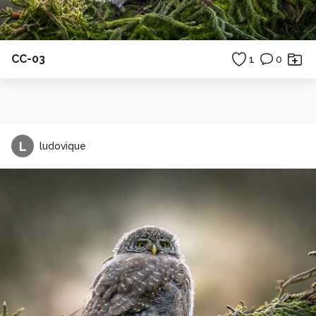
CC-03
1
0
L
ludovique