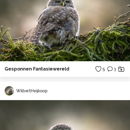
Gesponnen Fantasiewereld
5
3
WilbertHeijkoop