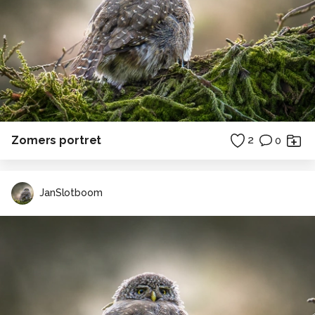
Zomers portret
2
0
JanSlotboom