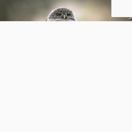
space warrior
1
0
omecelica