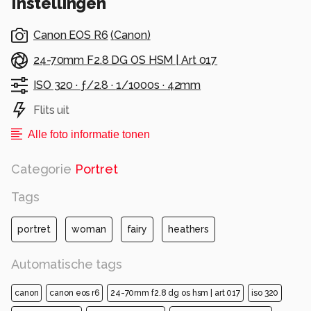
Instellingen
Canon EOS R6
(
Canon
)
24-70mm F2.8 DG OS HSM | Art 017
ISO 320 ·
ƒ/2.8 ·
1/1000s ·
42mm
Flits uit
Alle foto informatie tonen
Categorie
Portret
Tags
portret
woman
fairy
heathers
Automatische tags
canon
canon eos r6
24-70mm f2.8 dg os hsm | art 017
iso 320