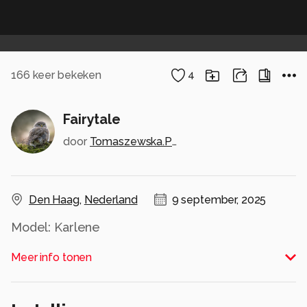
166
keer bekeken
4
Fairytale
door
Tomaszewska.Photo
Den Haag
,
Nederland
9 september, 2025
Model: Karlene
Alle rechten voorbehouden
Meer info tonen