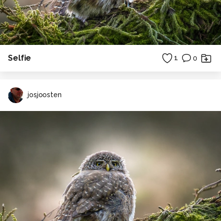
Selfie
1
0
josjoosten