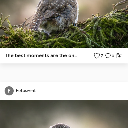
The best moments are the ones you don't plan.
7
0
F
Fotosventi