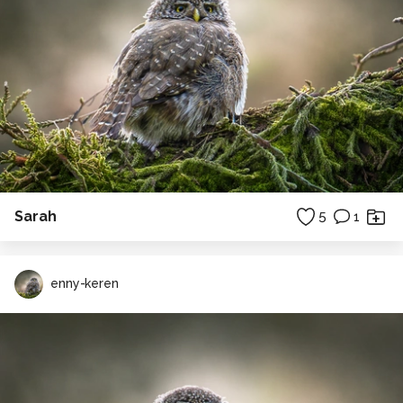
Sarah
5
1
enny-keren