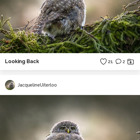
Looking Back
21
2
JacquelineUiterloo