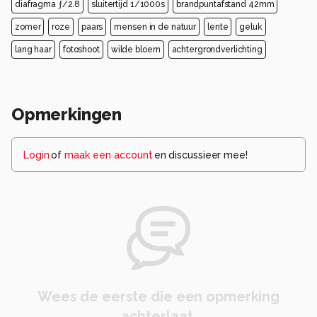
diafragma ƒ/2.8
sluitertijd 1/1000s
brandpuntafstand 42mm
zomer
roze
paars
mensen in de natuur
lente
geluk
lang haar
fotoshoot
wilde bloem
achtergrondverlichting
Opmerkingen
Login
of
maak een account
en discussieer mee!
Wees de eerste die een opmerking
achterlaat.