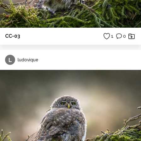
CC-03
1
0
L
ludovique