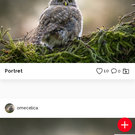
Portret
10
0
omecelica