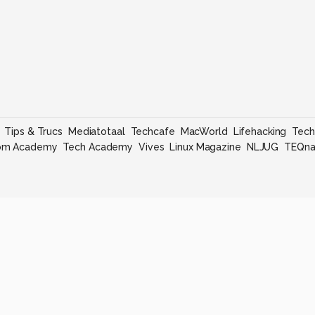
Tips & Trucs
Mediatotaal
Techcafe
MacWorld
Lifehacking
Tech
om Academy
Tech Academy
Vives
Linux Magazine
NLJUG
TEQna