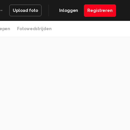
Inloggen
Registreren
Upload foto
epen
Fotowedstrijden