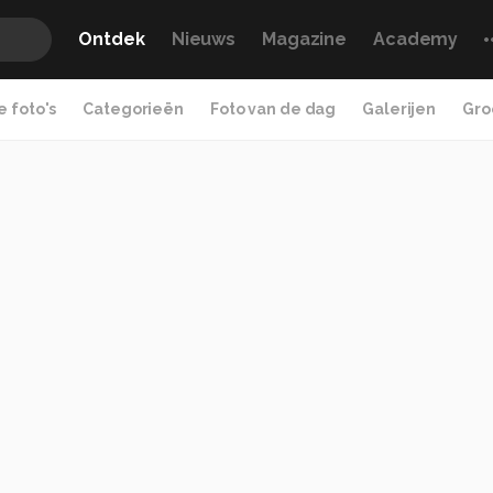
Ontdek
Nieuws
Magazine
Academy
 foto's
Categorieën
Foto van de dag
Galerijen
Gro