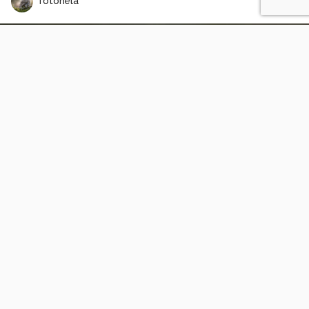
fotohela
1966
4
1
ShannavanMens