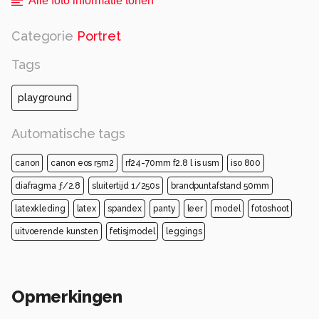
Alle foto informatie tonen
Categorie
Portret
Tags
playground
Automatische tags
canon
canon eos r5m2
rf24-70mm f2.8 l is usm
iso 800
diafragma ƒ/2.8
sluitertijd 1/250s
brandpuntafstand 50mm
latexkleding
latex
spandex
panty
leer
model
fotoshoot
uitvoerende kunsten
fetisjmodel
leggings
Opmerkingen