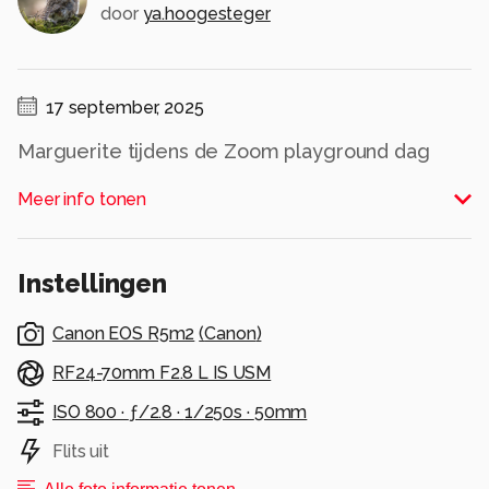
door
ya.hoogesteger
17 september, 2025
Marguerite tijdens de Zoom playground dag
Alle rechten voorbehouden
Meer info tonen
Instellingen
Canon EOS R5m2
(
Canon
)
RF24-70mm F2.8 L IS USM
ISO 800 ·
ƒ/2.8 ·
1/250s ·
50mm
Flits uit