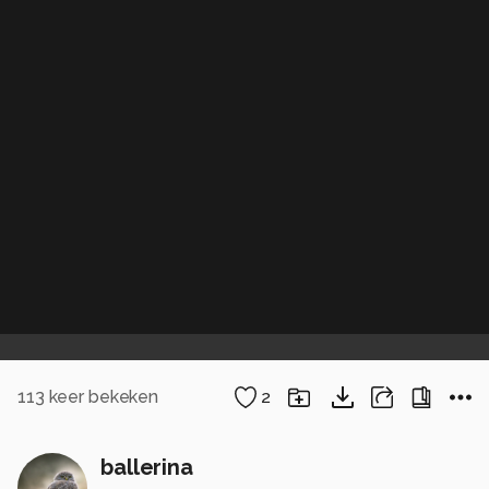
113
keer bekeken
2
ballerina