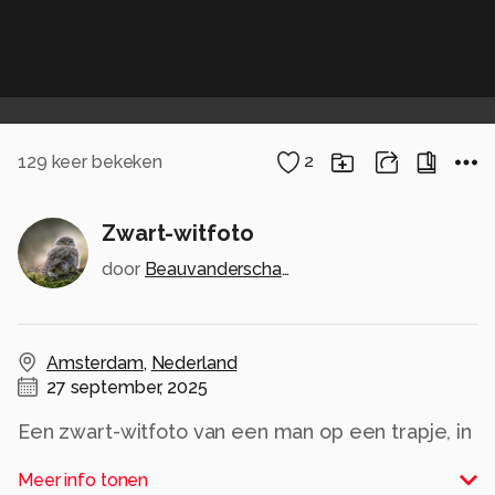
129
keer bekeken
2
Zwart-witfoto
door
Beauvanderschaaffotografie
Amsterdam
,
Nederland
27 september, 2025
Een zwart-witfoto van een man op een trapje, in
contrastrijk licht. Zijn blik gaat omlaag terwijl één
Meer info tonen
hand zijn schouder raakt, wat de pose een