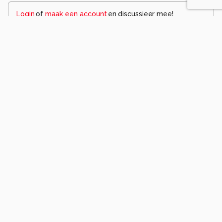
Login
of
maak een account
en discussieer mee!
Wees de eerste die een opmerking
achterlaat.
Soortgelijke foto's