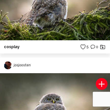
cosplay
5
0
josjoosten