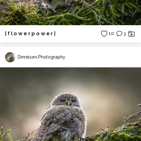
| f l o w e r p o w e r |
10
3
Dinnissen.Photography