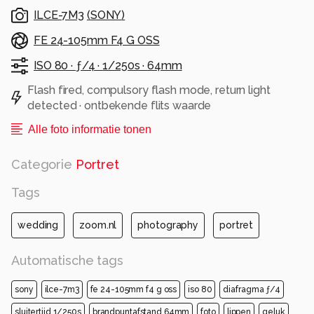
ILCE-7M3
(
SONY
)
FE 24-105mm F4 G OSS
ISO 80 ·
ƒ/4 ·
1/250s ·
64mm
Flash fired, compulsory flash mode, return light
detected · ontbekende flits waarde
Alle foto informatie tonen
Categorie
Portret
Tags
wedding
zoom.nl
photography
portret
Automatische tags
sony
ilce-7m3
fe 24-105mm f4 g oss
iso 80
diafragma ƒ/4
sluitertijd 1/250s
brandpuntafstand 64mm
foto
lippen
geluk