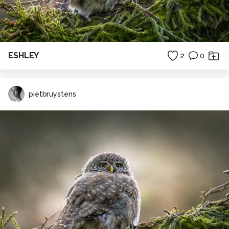
ESHLEY
2
0
pietbruystens