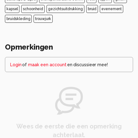
kapsel
schoonheid
gezichtsuitdrukking
bruid
evenement
bruidskleding
trouwjurk
Opmerkingen
Login
of
maak een account
en discussieer mee!
Wees de eerste die een opmerking
achterlaat.