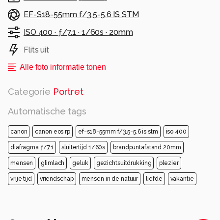
EF-S18-55mm f/3.5-5.6 IS STM
ISO 400 ·
ƒ/7.1 ·
1/60s ·
20mm
Flits uit
Alle foto informatie tonen
Categorie
Portret
Automatische tags
canon
canon eos rp
ef-s18-55mm f/3.5-5.6 is stm
iso 400
diafragma ƒ/7.1
sluitertijd 1/60s
brandpuntafstand 20mm
mensen
glimlach
geluk
gezichtsuitdrukking
plezier
vrije tijd
vriendschap
mensen in de natuur
liefde
vakantie