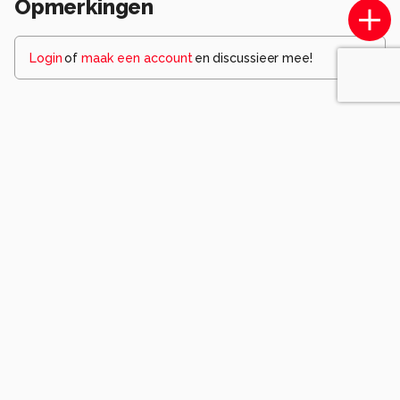
Opmerkingen
Login
of
maak een account
en discussieer mee!
Wees de eerste die een opmerking
achterlaat.
Komt voor in