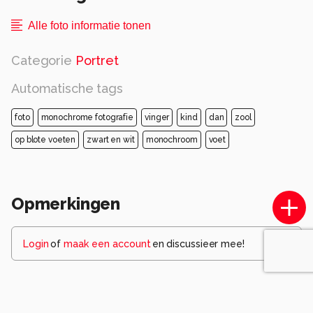
Alle foto informatie tonen
Categorie
Portret
Automatische tags
foto
monochrome fotografie
vinger
kind
dan
zool
op blote voeten
zwart en wit
monochroom
voet
Opmerkingen
Login
of
maak een account
en discussieer mee!