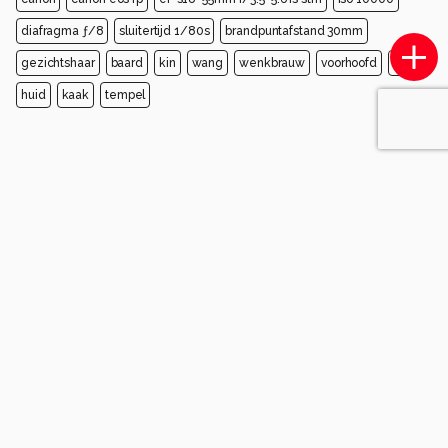
diafragma ƒ/8
sluitertijd 1/80s
brandpuntafstand 30mm
gezichtshaar
baard
kin
wang
wenkbrauw
voorhoofd
snor
huid
kaak
tempel
Opmerkingen
Login
of
maak een account
en discussieer mee!
Wees de eerste die een opmerking