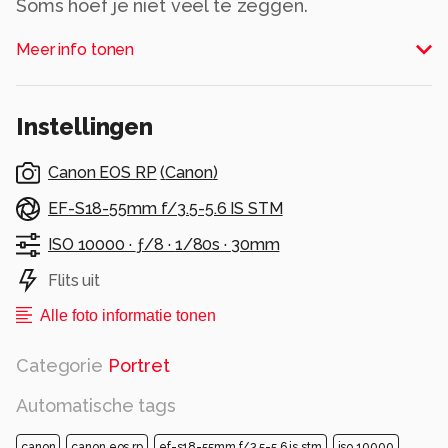
Soms hoef je niet veel te zeggen.
Een blik een lijn een rimpel, ze vertellen alles al.
Meer info tonen
Dit is precies wat ik vastleg, echte mensen met
echte verhalen.
Alle rechten voorbehouden
Instellingen
Canon EOS RP
(
Canon
)
EF-S18-55mm f/3.5-5.6 IS STM
ISO 10000 ·
ƒ/8 ·
1/80s ·
30mm
Flits uit
Alle foto informatie tonen
Categorie
Portret
Automatische tags
canon
canon eos rp
ef-s18-55mm f/3.5-5.6 is stm
iso 10000