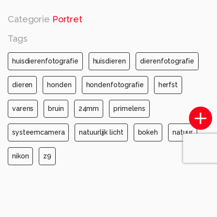
Categorie
Portret
Tags
huisdierenfotografie
huisdieren
dierenfotografie
dieren
honden
hondenfotografie
herfst
varens
bruin
24mm
primelens
systeemcamera
natuurlijk licht
bokeh
natuur
nikon
z9
Automatische tags
nikon corporation
nikon z6_3
nikkor z 24mm f/1.8 s
iso 640
diafragma ƒ/1.8
sluitertijd 1/500s
brandpuntafstand 24mm