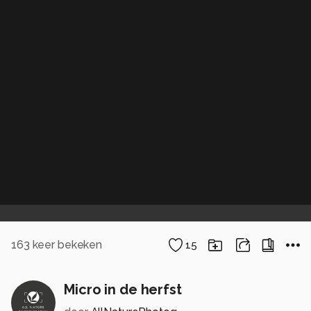
163
keer bekeken
15
Micro in de herfst