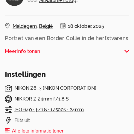
door
AllNaturePhotography
Maldegem
,
België
18 oktober, 2025
Portret van een Border Collie in de herfstvarens
Alle rechten voorbehouden
Meer info tonen
Instellingen
NIKON Z6_3
(
NIKON CORPORATION
)
NIKKOR Z 24mm f/1.8 S
ISO 640 ·
ƒ/1.8 ·
1/500s ·
24mm
Flits uit
Alle foto informatie tonen