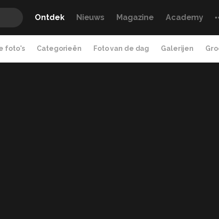
Ontdek
Nieuws
Magazine
Academy
 foto's
Categorieën
Foto van de dag
Galerijen
Gro