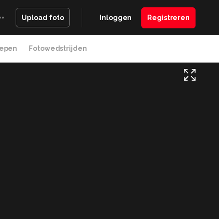
Inloggen
Registreren
Upload foto
epen
Fotowedstrijden