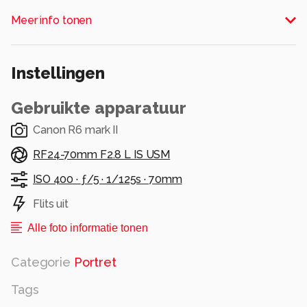
workshop waar deze mooie foto is gemaakt van
Meer info tonen
Jennifer met natuurlijk licht.
Alle rechten voorbehouden
Instellingen
Gebruikte apparatuur
Canon R6 mark II
RF24-70mm F2.8 L IS USM
ISO 400 ·
ƒ/5 ·
1/125s ·
70mm
Flits uit
Alle foto informatie tonen
Categorie
Portret
Tags