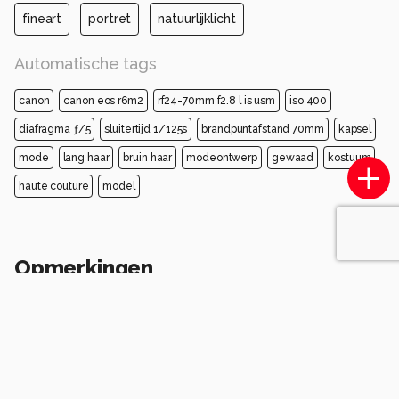
fineart
portret
natuurlijklicht
Automatische tags
canon
canon eos r6m2
rf24-70mm f2.8 l is usm
iso 400
diafragma ƒ/5
sluitertijd 1/125s
brandpuntafstand 70mm
kapsel
mode
lang haar
bruin haar
modeontwerp
gewaad
kostuum
haute couture
model
Opmerkingen
Login
of
maak een account
en discussieer mee!