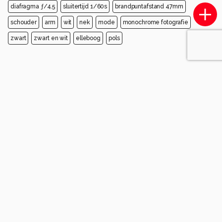
diafragma ƒ/4.5
sluitertijd 1/60s
brandpuntafstand 47mm
schouder
arm
wit
nek
mode
monochrome fotografie
zwart
zwart en wit
elleboog
pols
Opmerkingen
Sorteren op
Login
of
maak een account
en discussieer mee!
Tim_zoom
9 maanden geleden
Mooi strak belicht, mooie ZW omzetting.
1
jan1161
9 maanden geleden
idd stoere jongen, zijn pose maakt het
ontspannend