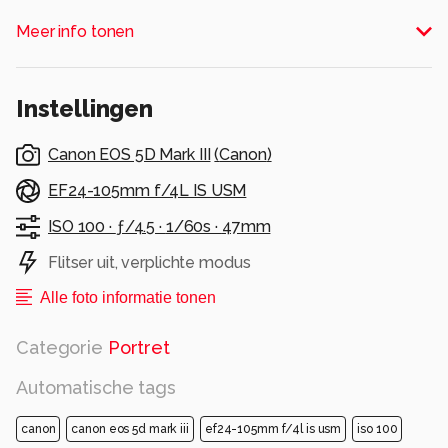
Alle rechten voorbehouden
Meer info tonen
Instellingen
Canon EOS 5D Mark III
(
Canon
)
EF24-105mm f/4L IS USM
ISO 100 ·
ƒ/4.5 ·
1/60s ·
47mm
Flitser uit, verplichte modus
Alle foto informatie tonen
Categorie
Portret
Automatische tags
canon
canon eos 5d mark iii
ef24-105mm f/4l is usm
iso 100