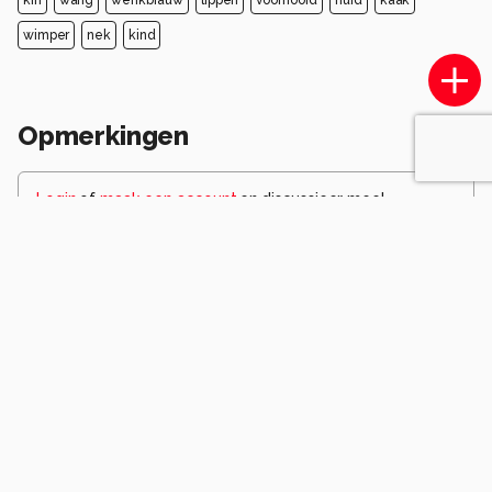
wimper
nek
kind
Opmerkingen
Login
of
maak een account
en discussieer mee!
jan1161
9 maanden geleden
prachtige blik recht in de camera, de scherpte ligt
dan ook geheel op de ogen. zeer mooi, maar
indringend.
(ik zou het hele kleine vlekje op het voorhoofd,
haargrens weghalen)
1
esmeraldaslopfotografie
9 maanden geleden