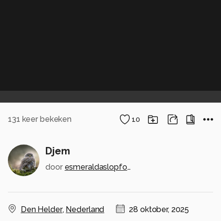
131
keer bekeken
10
Djem
door
esmeraldaslopfotografie
Den Helder
,
Nederland
28 oktober, 2025