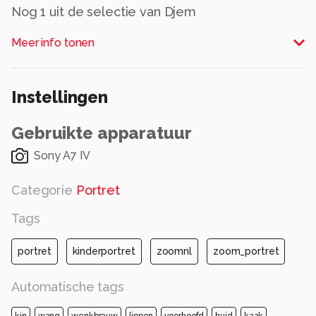
Nog 1 uit de selectie van Djem
Alle rechten voorbehouden
Meer info tonen
Instellingen
Gebruikte apparatuur
Sony A7 IV
Categorie
Portret
Tags
portret
kinderportret
zoomnl
zoom_portret
Automatische tags
kin
wang
wenkbrauw
lippen
voorhoofd
huid
kaak