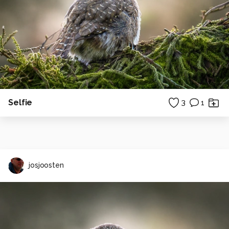
Selfie
3
1
josjoosten