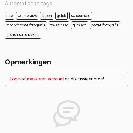
Automatische tags
foto
wenkbrauw
lippen
geluk
schoonheid
monochrome fotografie
zwart haar
glimlach
portretfotografie
gezichtsuitdrukking
Opmerkingen
Login
of
maak een account
en discussieer mee!