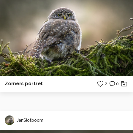
Zomers portret
2
0
JanSlotboom