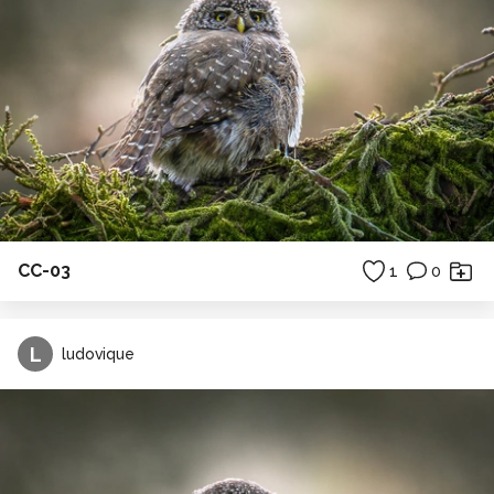
CC-03
1
0
L
ludovique