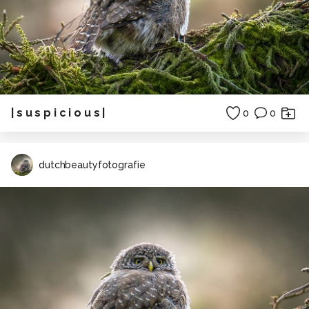
| s u s p i c i o u s |
0
0
dutchbeautyfotografie