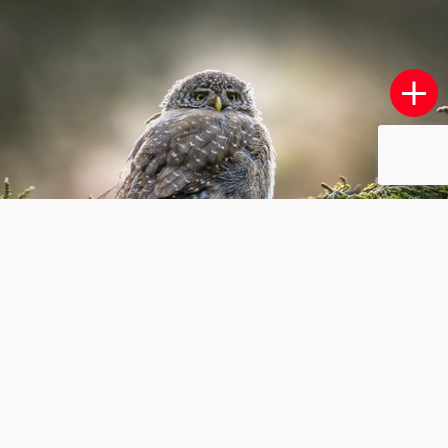
Looking Back
21
2
JacquelineUiterloo