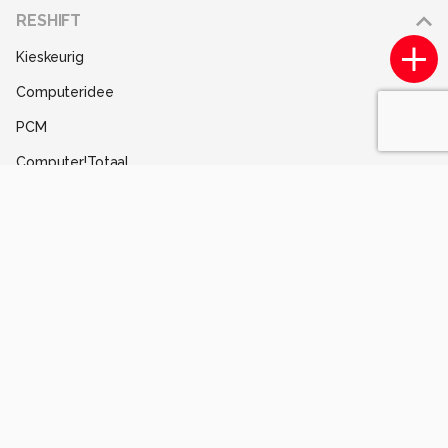
Adverteren
RESHIFT
Disclaimer
Kieskeurig
Gebruiksvoorwaarden
Computeridee
Partners
PCM
Help
Computer!Totaal
Contact
Tips & Trucs
Mediatotaal
Techcafe
MacWorld
Lifehacking
Techpanel
Gamer.nl
Insidegamer.nl