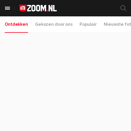
Ontdekken
Gekozen door ons
Populair
Nieuwste fot