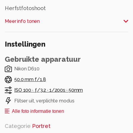
Herfstfotoshoot
Alle rechten voorbehouden
Meer info tonen
Instellingen
Gebruikte apparatuur
Nikon D610
50.0 mm f/1.8
ISO 100 ·
ƒ/3.2 ·
1/200s ·
50mm
Flitser uit, verplichte modus
Alle foto informatie tonen
Categorie
Portret