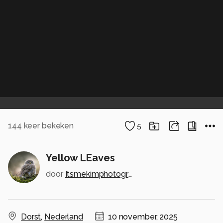
144
keer bekeken
5
Yellow LEaves
door
Itsmekimphotography
Dorst
,
Nederland
10 november, 2025