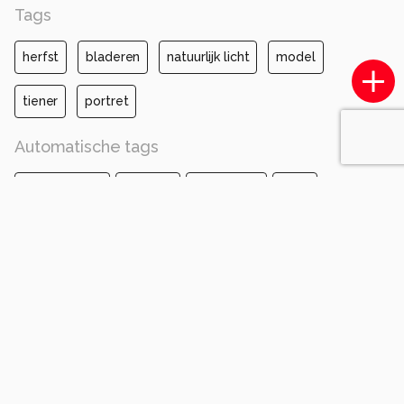
Tags
herfst
bladeren
natuurlijk licht
model
tiener
portret
Automatische tags
nikon corporation
nikon d610
50.0 mm f/1.8
iso 100
diafragma ƒ/3.2
sluitertijd 1/200s
brandpuntafstand 50mm
blad
geel
tak
schoonheid
herfst
mensen in de natuur
takje
lente
fotoshoot
woud
Opmerkingen