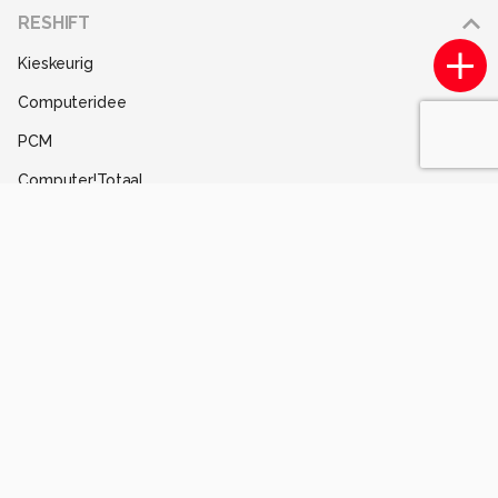
Adverteren
RESHIFT
Disclaimer
Kieskeurig
Gebruiksvoorwaarden
Computeridee
Partners
PCM
Help
Computer!Totaal
Contact
Tips & Trucs
Mediatotaal
Techcafe
MacWorld
Lifehacking
Techpanel
Gamer.nl
Insidegamer.nl