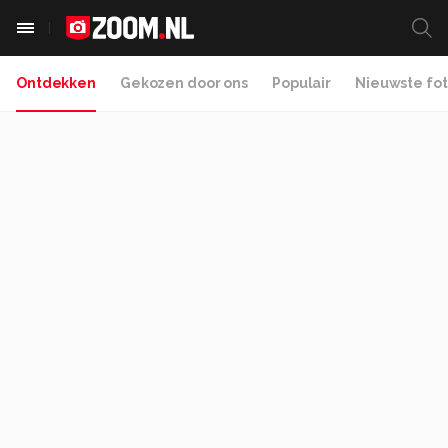
Ontdekken
Gekozen door ons
Populair
Nieuwste fot