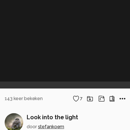
143
keer bekeken
7
Look into the light
door
stefankoem