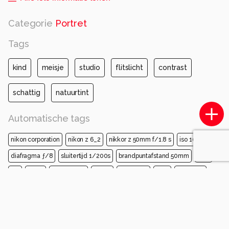
Categorie
Portret
Tags
kind
meisje
studio
flitslicht
contrast
schattig
natuurtint
Automatische tags
nikon corporation
nikon z 6_2
nikkor z 50mm f/1.8 s
iso 100
diafragma ƒ/8
sluitertijd 1/200s
brandpuntafstand 50mm
haar
kin
wang
wenkbrauw
lippen
voorhoofd
huid
schouder
kapsel
schoonheid