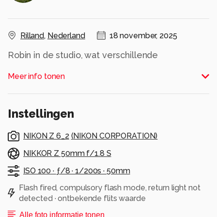
Rilland
,
Nederland
18 november, 2025
Robin in de studio, wat verschillende
belichtingen samen uitproberen
Meer info tonen
Alle rechten voorbehouden
Instellingen
NIKON Z 6_2
(
NIKON CORPORATION
)
NIKKOR Z 50mm f/1.8 S
ISO 100 ·
ƒ/8 ·
1/200s ·
50mm
Flash fired, compulsory flash mode, return light not
detected · ontbekende flits waarde
Alle foto informatie tonen