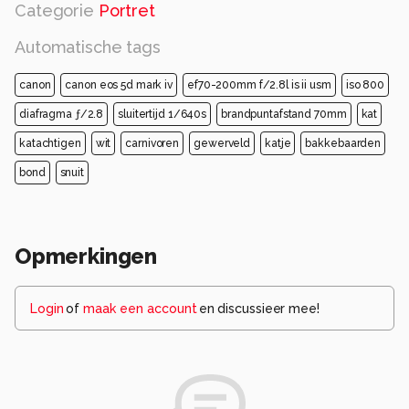
Categorie
Portret
Automatische tags
canon
canon eos 5d mark iv
ef70-200mm f/2.8l is ii usm
iso 800
diafragma ƒ/2.8
sluitertijd 1/640s
brandpuntafstand 70mm
kat
katachtigen
wit
carnivoren
gewerveld
katje
bakkebaarden
bond
snuit
Opmerkingen
Login
of
maak een account
en discussieer mee!