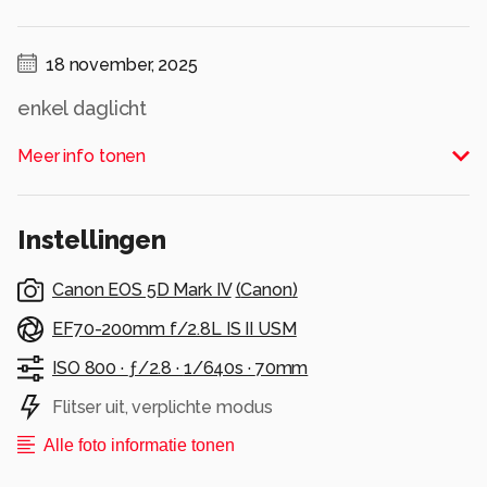
18 november, 2025
enkel daglicht
Alle rechten voorbehouden
Meer info tonen
Instellingen
Canon EOS 5D Mark IV
(
Canon
)
EF70-200mm f/2.8L IS II USM
ISO 800 ·
ƒ/2.8 ·
1/640s ·
70mm
Flitser uit, verplichte modus
Alle foto informatie tonen