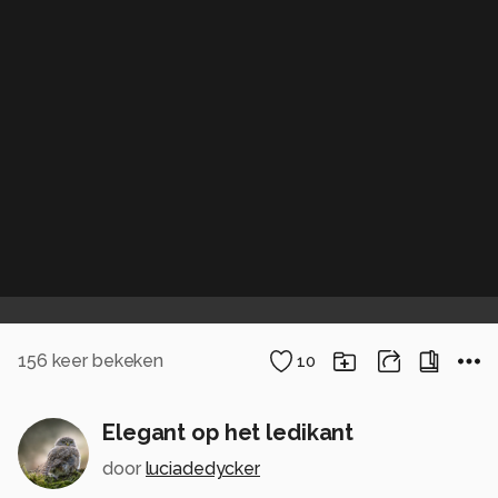
156
keer bekeken
10
Elegant op het ledikant
door
luciadedycker