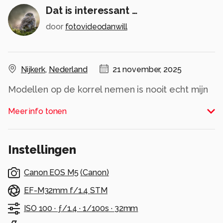
Dat is interessant …
door
fotovideodanwill
Nijkerk
,
Nederland
21 november, 2025
Modellen op de korrel nemen is nooit echt mijn
ding geweest, maar deze kon ik niet laten
Meer info tonen
schieten …
Alle rechten voorbehouden
Instellingen
Canon EOS M5
(
Canon
)
EF-M32mm f/1.4 STM
ISO 100 ·
ƒ/1.4 ·
1/100s ·
32mm