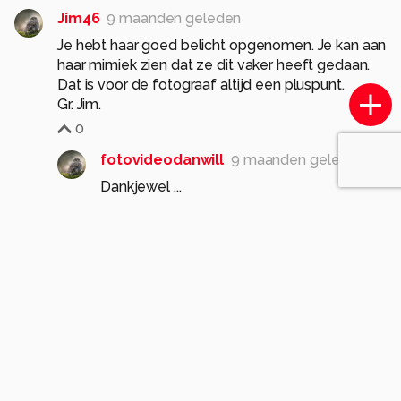
Jim46
9 maanden geleden
Je hebt haar goed belicht opgenomen. Je kan aan
haar mimiek zien dat ze dit vaker heeft gedaan.
Dat is voor de fotograaf altijd een pluspunt.
Gr. Jim.
0
fotovideodanwill
9 maanden geleden
Dankjewel ...
Inderdaad, gelukkig was zij een
professional en nam ze zelf de goed
houding aan en hoefde ik alleen maar te
kieken ...
Groetjes, Willem
0
adzam149
9 maanden geleden
Voor de niet ervaren fotograaf op dit gebied toch