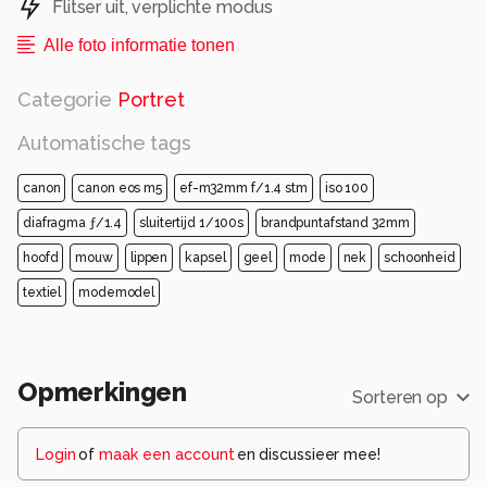
Flitser uit, verplichte modus
Alle foto informatie tonen
Categorie
Portret
Automatische tags
canon
canon eos m5
ef-m32mm f/1.4 stm
iso 100
diafragma ƒ/1.4
sluitertijd 1/100s
brandpuntafstand 32mm
hoofd
mouw
lippen
kapsel
geel
mode
nek
schoonheid
textiel
modemodel
Opmerkingen
Sorteren op
Login
of
maak een account
en discussieer mee!