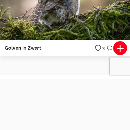
Golven in Zwart
3
0
anjavast