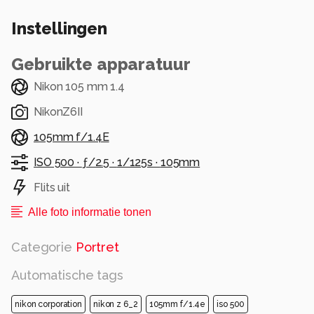
Instellingen
Gebruikte apparatuur
Nikon 105 mm 1.4
NikonZ6II
105mm f/1.4E
ISO 500 ·
ƒ/2.5 ·
1/125s ·
105mm
Flits uit
Alle foto informatie tonen
Categorie
Portret
Automatische tags
nikon corporation
nikon z 6_2
105mm f/1.4e
iso 500