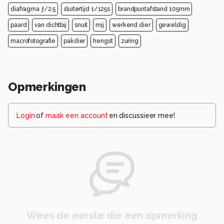
diafragma ƒ/2.5
sluitertijd 1/125s
brandpuntafstand 105mm
paard
van dichtbij
snuit
mij
werkend dier
geweldig
macrofotografie
pakdier
hengst
zuring
Opmerkingen
Login
of
maak een account
en discussieer mee!
Wees de eerste die een opmerking