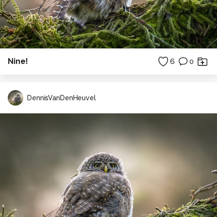
Nine!
6
0
DennisVanDenHeuvel