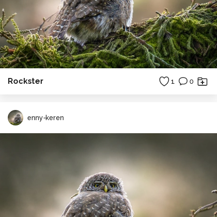
Rockster
1
0
enny-keren