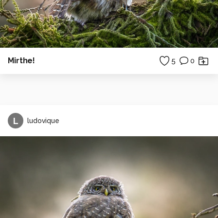
Mirthe!
5
0
L
ludovique