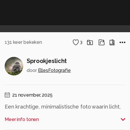
131
keer bekeken
3
Sprookjeslicht
door
EllesFotografie
21 november, 2025
Een krachtige, minimalistische foto waarin licht,
donker en glinstering samenkomen.
Meer info tonen
Alle rechten voorbehouden