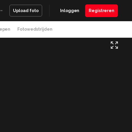
Inloggen
Registreren
Upload foto
epen
Fotowedstrijden