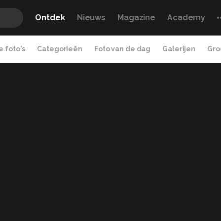
Ontdek
Nieuws
Magazine
Academy
 foto's
Categorieën
Foto van de dag
Galerijen
Gro