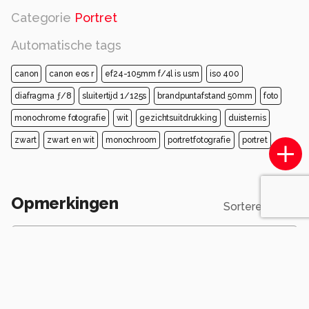
Categorie
Portret
Automatische tags
canon
canon eos r
ef24-105mm f/4l is usm
iso 400
diafragma ƒ/8
sluitertijd 1/125s
brandpuntafstand 50mm
foto
monochrome fotografie
wit
gezichtsuitdrukking
duisternis
zwart
zwart en wit
monochroom
portretfotografie
portret
Opmerkingen
Sorteren op
Login
of
maak een account
en discussieer mee!
alizoom
8 maanden geleden
heel mooie opname zo!