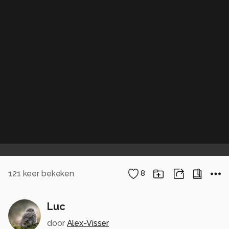
121
keer bekeken
8
Luc
door
Alex-Visser