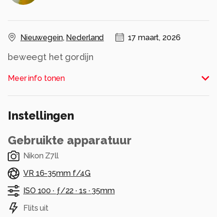
Nieuwegein
,
Nederland
17 maart, 2026
beweegt het gordijn
Alle rechten voorbehouden
Meer info tonen
Instellingen
Gebruikte apparatuur
Nikon Z7ll
VR 16-35mm f/4G
ISO 100 ·
ƒ/22 ·
1s ·
35mm
Flits uit