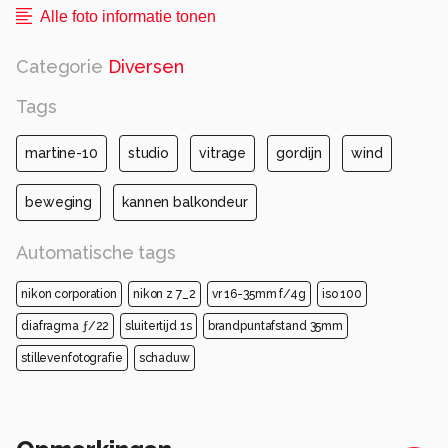
Alle foto informatie tonen
Categorie
Diversen
Tags
martine-10
studio
vitrage
gordijn
wind
beweging
kannen balkondeur
Automatische tags
nikon corporation
nikon z 7_2
vr 16-35mm f/4g
iso 100
diafragma ƒ/22
sluitertijd 1s
brandpuntafstand 35mm
stillevenfotografie
schaduw