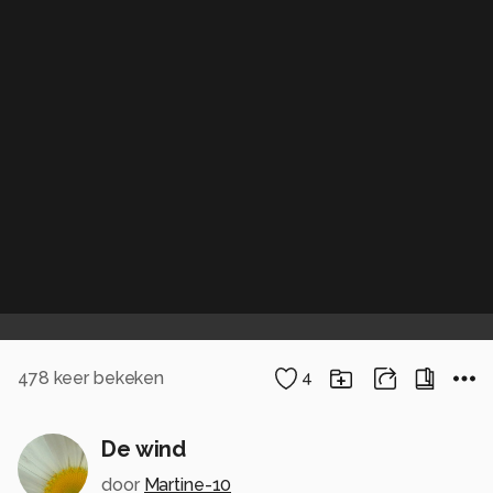
478
keer bekeken
4
De wind
door
Martine-10