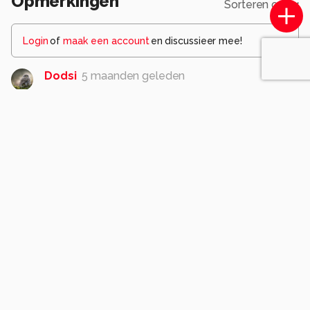
Opmerkingen
Sorteren op
Login
of
maak een account
en discussieer mee!
Dodsi
5 maanden geleden
En je er prachtig zachte beweging er in die mooie
contrasteert met de strakke witte vormen van de
schenkkannetjes. Mooie compositie en belichting
👌. Gr. Doris
0
Martine-10
5 maanden geleden
Dank je wel Doris !
0
Ercede
5 maanden geleden
Prachtige eenvoudige opname, het bewegende
gordijn geeft echt iets extra's.