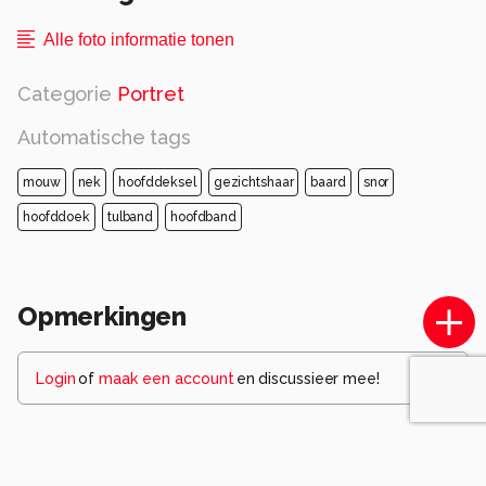
Alle foto informatie tonen
Categorie
Portret
Automatische tags
mouw
nek
hoofddeksel
gezichtshaar
baard
snor
hoofddoek
tulband
hoofdband
Opmerkingen
Login
of
maak een account
en discussieer mee!