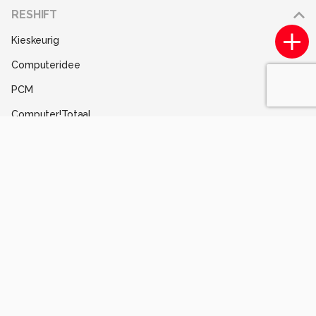
Adverteren
RESHIFT
Disclaimer
Kieskeurig
Gebruiksvoorwaarden
Computeridee
Partners
PCM
Help
Computer!Totaal
Contact
Tips & Trucs
Mediatotaal
Techcafe
MacWorld
Lifehacking
Techpanel
Gamer.nl
Insidegamer.nl