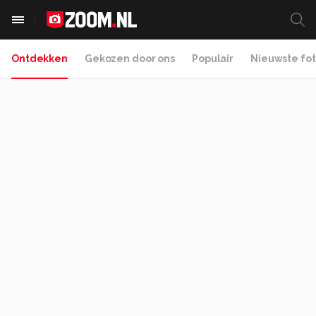
Ontdekken
Gekozen door ons
Populair
Nieuwste fot