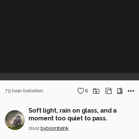
79
keer bekeken
6
Soft light, rain on glass, and a
moment too quiet to pass.
door
bybjornbrink