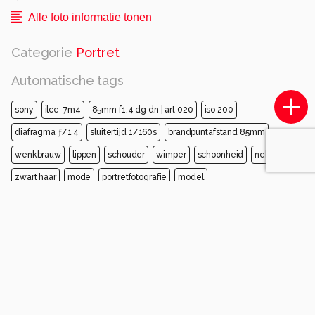
Alle foto informatie tonen
Categorie
Portret
Automatische tags
sony
ilce-7m4
85mm f1.4 dg dn | art 020
iso 200
diafragma ƒ/1.4
sluitertijd 1/160s
brandpuntafstand 85mm
wenkbrauw
lippen
schouder
wimper
schoonheid
nek
zwart haar
mode
portretfotografie
model
Opmerkingen
Login
of
maak een account
en discussieer mee!