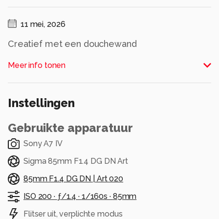
11 mei, 2026
Creatief met een douchewand
Alle rechten voorbehouden
Meer info tonen
Instellingen
Gebruikte apparatuur
Sony A7 IV
Sigma 85mm F1.4 DG DN Art
85mm F1.4 DG DN | Art 020
ISO 200 ·
ƒ/1.4 ·
1/160s ·
85mm
Flitser uit, verplichte modus