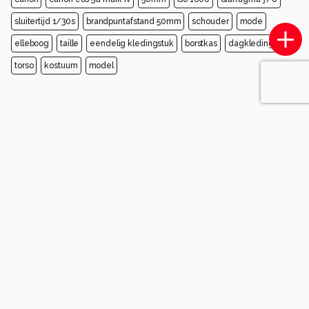
sluitertijd 1/30s
brandpuntafstand 50mm
schouder
mode
elleboog
taille
eendelig kledingstuk
borstkas
dagkleding
torso
kostuum
model
Opmerkingen
Login
of
maak een account
en discussieer mee!
Wees de eerste die een opmerking