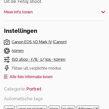
Uit de Fetisj shoot
Alle rechten voorbehouden
Meer info tonen
Instellingen
Canon EOS 5D Mark IV
(
Canon
)
50mm
ISO 1600 ·
ƒ/8 ·
1/30s ·
50mm
Flitser uit, verplichte modus
Alle foto informatie tonen
Categorie
Portret
Automatische tags
canon
canon eos 5d mark iv
50mm
iso 1600
diafragma ƒ/8