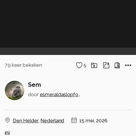
79
keer bekeken
5
Sem
door
esmeraldaslopfotografie
Den Helder
,
Nederland
15 mei, 2026
📸