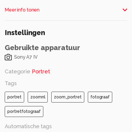
Alle rechten voorbehouden
Meer info tonen
Instellingen
Gebruikte apparatuur
Sony A7 IV
Categorie
Portret
Tags
portret
zoomnl
zoom_portret
fotograaf
portretfotograaf
Automatische tags