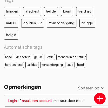
Tags
honden
afscheid
liefde
band
verdriet
natuur
gouden uur
zonsondergang
brugge
belgië
Automatische tags
hond
vleeseters
geluk
liefde
mensen in de natuur
herdershond
canidae
zonsondergang
snuit
bond
Opmerkingen
Sorteren op
Login
of
maak een account
en discussieer mee!