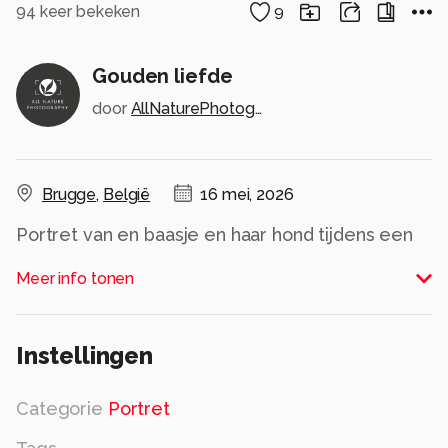
94
keer bekeken
9
Gouden liefde
door
AllNaturePhotography
Brugge
,
België
16 mei, 2026
Portret van en baasje en haar hond tijdens een
afscheidsshoot wegens terminale kanker van de
Meer info tonen
hond
Alle rechten voorbehouden
Instellingen
Categorie
Portret