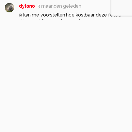
dylano
3 maanden geleden
ik kan me voorstellen hoe kostbaar deze foto's
zijn ...prachtig en ontroerend
hanny
0
ElsDecoodtPhotography
3 maanden geleden
Prachtig!
0
Komt voor in