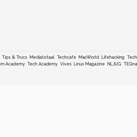
Tips & Trucs
Mediatotaal
Techcafe
MacWorld
Lifehacking
Tech
om Academy
Tech Academy
Vives
Linux Magazine
NLJUG
TEQna