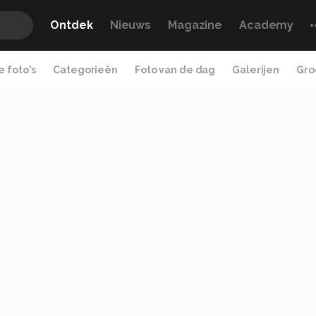
Ontdek
Nieuws
Magazine
Academy
 foto's
Categorieën
Foto van de dag
Galerijen
Gro