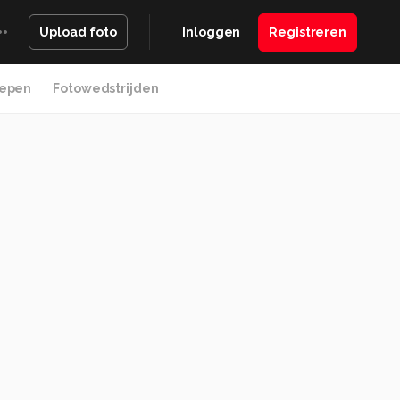
Inloggen
Registreren
Upload foto
epen
Fotowedstrijden