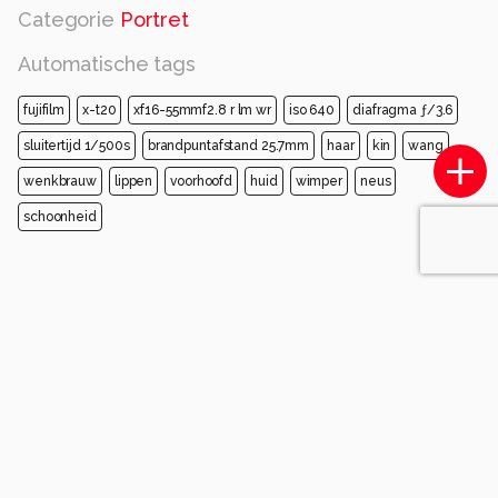
Categorie
Portret
Automatische tags
fujifilm
x-t20
xf16-55mmf2.8 r lm wr
iso 640
diafragma ƒ/3.6
sluitertijd 1/500s
brandpuntafstand 25.7mm
haar
kin
wang
wenkbrauw
lippen
voorhoofd
huid
wimper
neus
schoonheid
Opmerkingen
Sorteren op
Login
of
maak een account
en discussieer mee!
Erik-54
2 maanden geleden
But where do you go to my lovely
When you're alone in your bed