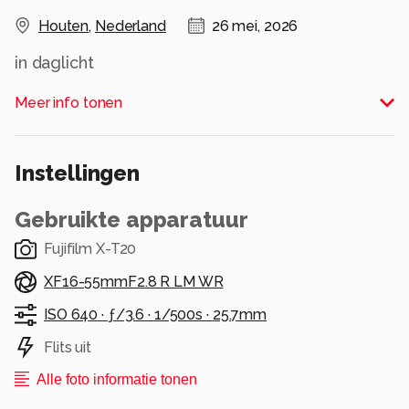
Houten
,
Nederland
26 mei, 2026
in daglicht
Alle rechten voorbehouden
Meer info tonen
Instellingen
Gebruikte apparatuur
Fujifilm X-T20
XF16-55mmF2.8 R LM WR
ISO 640 ·
ƒ/3.6 ·
1/500s ·
25.7mm
Flits uit
Alle foto informatie tonen