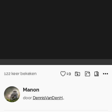
122
keer bekeken
19
Manon
door
DennisVanDenHeuvel