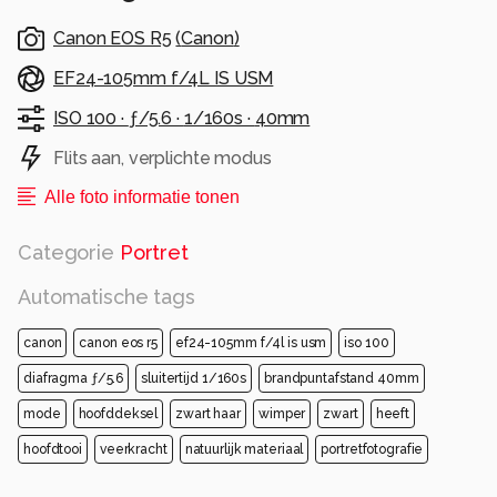
Canon EOS R5
(
Canon
)
EF24-105mm f/4L IS USM
ISO 100 ·
ƒ/5.6 ·
1/160s ·
40mm
Flits aan, verplichte modus
Alle foto informatie tonen
Categorie
Portret
Automatische tags
canon
canon eos r5
ef24-105mm f/4l is usm
iso 100
diafragma ƒ/5.6
sluitertijd 1/160s
brandpuntafstand 40mm
mode
hoofddeksel
zwart haar
wimper
zwart
heeft
hoofdtooi
veerkracht
natuurlijk materiaal
portretfotografie