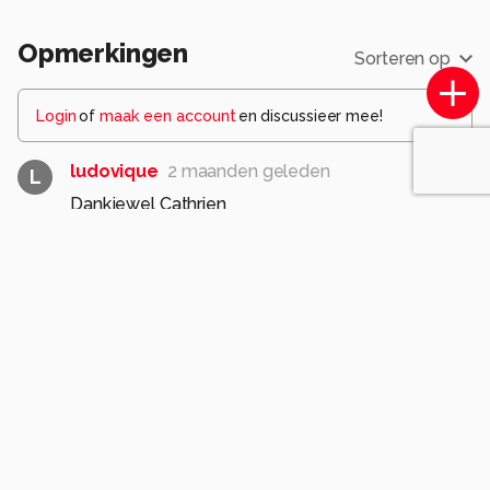
Opmerkingen
Sorteren op
Login
of
maak een account
en discussieer mee!
ludovique
2 maanden geleden
L
Dankjewel Cathrien
0
cathrien
2 maanden geleden
C
Zeer mooi portret van Amina. De lichtinval op haar
gezicht is echt mooi. Groet Cathrien
0
JanSlotboom
2 maanden geleden
Wederom een juweeltje!!!!
0