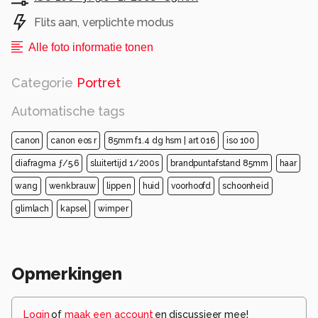
Flits aan, verplichte modus
Alle foto informatie tonen
Categorie
Portret
Automatische tags
canon
canon eos r
85mm f1.4 dg hsm | art 016
iso 100
diafragma ƒ/5.6
sluitertijd 1/200s
brandpuntafstand 85mm
haar
wang
wenkbrauw
lippen
huid
voorhoofd
schoonheid
glimlach
kapsel
wimper
Opmerkingen
Login
of
maak een account
en discussieer mee!