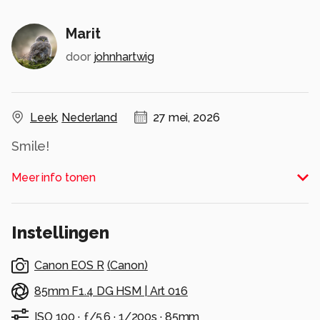
Marit
door
johnhartwig
Leek
,
Nederland
27 mei, 2026
Smile!
Alle rechten voorbehouden
Meer info tonen
Instellingen
Canon EOS R
(
Canon
)
85mm F1.4 DG HSM | Art 016
ISO 100 ·
ƒ/5.6 ·
1/200s ·
85mm