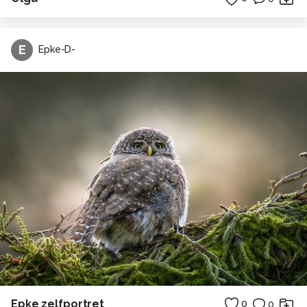
E
Epke-D-
Epke zelfportret
0
0