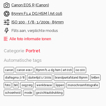
Canon EOS R
(
Canon
)
85mm F1.4 DG HSM | Art 016
ISO 100 ·
ƒ/8 ·
1/200s ·
85mm
Flits aan, verplichte modus
Alle foto informatie tonen
Categorie
Portret
Automatische tags
canon
canon eos r
85mm f1.4 dg hsm | art 016
iso 100
diafragma ƒ/8
sluitertijd 1/200s
brandpuntafstand 85mm
brillen
foto
bril
oogzorg
wenkbrauw
lippen
monochroomfotografie
schoonheid
mode
gezichtsuitdrukking