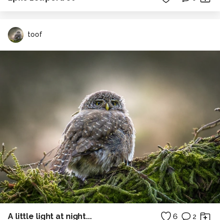
toof
A little light at night...
6
2