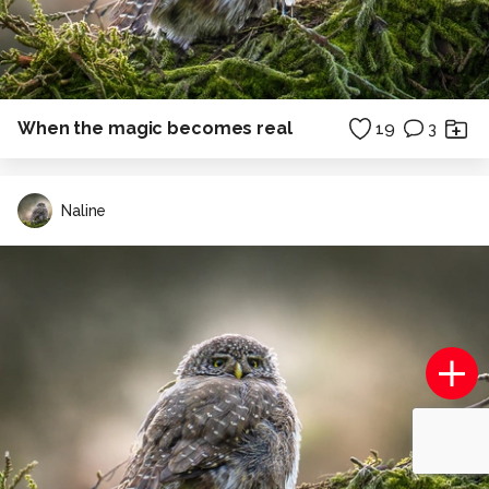
When the magic becomes real
19
3
Naline