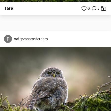
Tara
6
1
P
pattyvanamsterdam