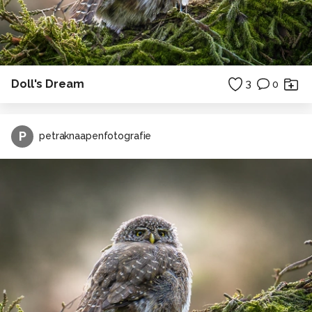
Doll's Dream
3
0
P
petraknaapenfotografie