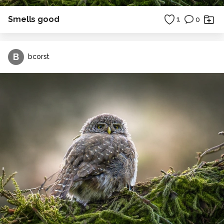
Smells good
1
0
B
bcorst