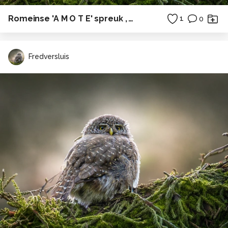
Romeinse 'A M O T E' spreuk , Valkhofpark, Nijmegen 2026-2033
1
0
Fredversluis