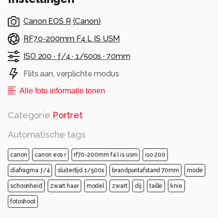
Canon EOS R
(
Canon
)
RF70-200mm F4 L IS USM
ISO 200 ·
ƒ/4 ·
1/500s ·
70mm
Flits aan, verplichte modus
Alle foto informatie tonen
Categorie
Portret
Automatische tags
canon
canon eos r
rf70-200mm f4 l is usm
iso 200
diafragma ƒ/4
sluitertijd 1/500s
brandpuntafstand 70mm
mode
schoonheid
zwart haar
model
zwart
dij
taille
knie
fotoshoot