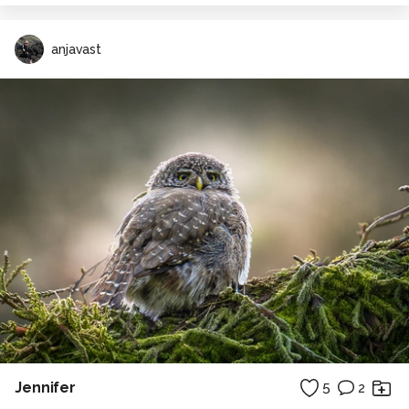
anjavast
Jennifer
5
2