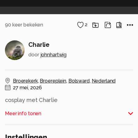
90
keer bekeken
2
Charlie
door
johnhartwig
Broerekerk
,
Broereplein
,
Bolsward
,
Nederland
27 mei, 2026
cosplay met Charlie
Alle rechten voorbehouden
Meer info tonen
Instellingen