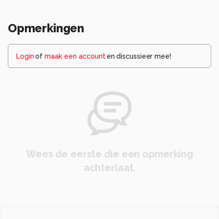
Opmerkingen
Login
of
maak een account
en discussieer mee!
Wees de eerste die een opmerking
achterlaat.