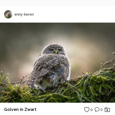
enny-keren
Golven in Zwart
0
0