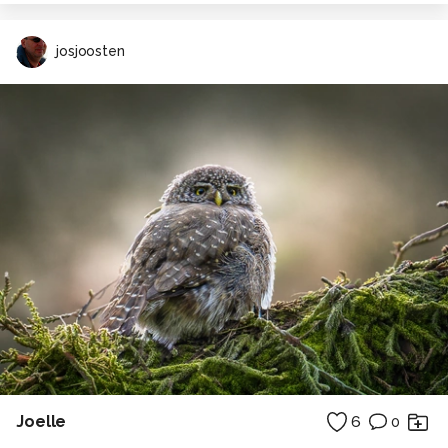
josjoosten
Joelle
6
0