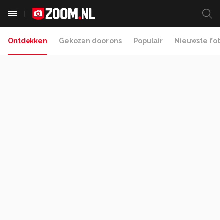
Ontdekken
Gekozen door ons
Populair
Nieuwste fot