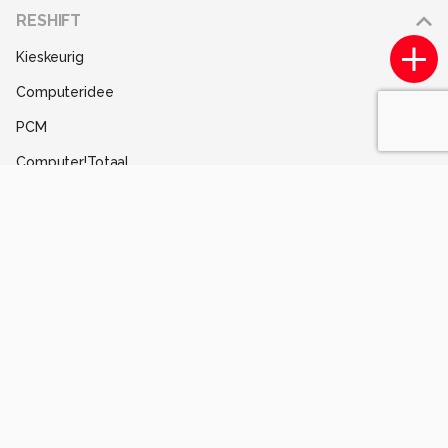
Adverteren
RESHIFT
Disclaimer
Kieskeurig
Gebruiksvoorwaarden
Computeridee
Partners
PCM
Help
Computer!Totaal
Contact
Tips & Trucs
Mediatotaal
Techcafe
MacWorld
Lifehacking
Techpanel
Gamer.nl
Insidegamer.nl