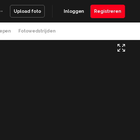
Inloggen
Registreren
Upload foto
epen
Fotowedstrijden