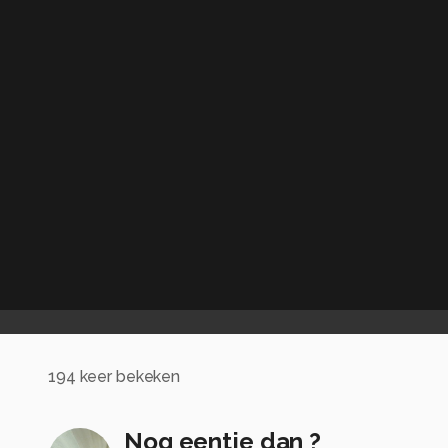
194
keer bekeken
Nog eentje dan ?