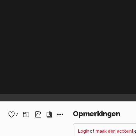
Opmerkingen
7
Login
of
maak een account