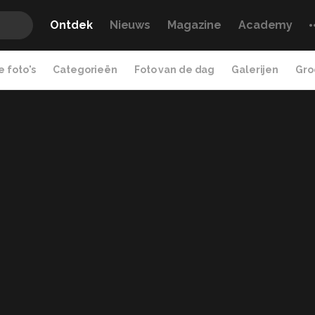
Ontdek
Nieuws
Magazine
Academy
 foto's
Categorieën
Foto van de dag
Galerijen
Gro