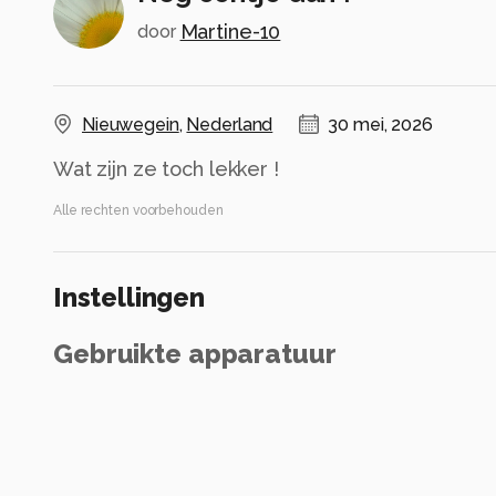
Martine-10
door
Nieuwegein
,
Nederland
30 mei, 2026
Wat zijn ze toch lekker !
Alle rechten voorbehouden
Instellingen
Gebruikte apparatuur
Nikon Z7ll
NIKKOR Z 24-70mm f/4 S
ISO 100 ·
ƒ/9 ·
1/200s ·
42mm