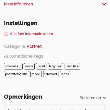
Alle rechten voorbehouden
Meer info tonen
Instellingen
Alle foto informatie tonen
Categorie
Portret
Automatische tags
schoonheid
mode
zwart
lang haar
bruin haar
portretfotografie
model
fotoshoot
vlees
Opmerkingen
Sorteren op