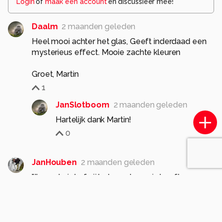
Login
of
maak een account
en discussieer mee!
Daalm
2 maanden geleden
Heel mooi achter het glas, Geeft inderdaad een
mysterieus effect. Mooie zachte kleuren
Groet, Martin
1
JanSlotboom
2 maanden geleden
Hartelijk dank Martin!
0
JanHouben
2 maanden geleden
"Ik weet niet of zij het naar haar zin heeft, zo
opgesloten?"
Een mooi portret van Marta.
Goede pose en mysterieuze blik.
Goede compositie/uitsnede.