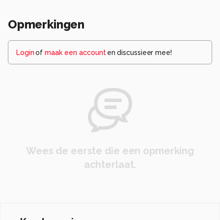
Opmerkingen
Login
of
maak een account
en discussieer mee!
Wees de eerste die een opmerking
achterlaat.