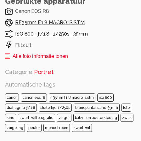
Gebruikte apparatuur
Canon EOS R8
RF35mm F1.8 MACRO IS STM
ISO 800 ·
ƒ/1.8 ·
1/250s ·
35mm
Flits uit
Alle foto informatie tonen
Categorie
Portret
Automatische tags
canon
canon eos r8
rf35mm f1.8 macro is stm
iso 800
diafragma ƒ/1.8
sluitertijd 1/250s
brandpuntafstand 35mm
foto
kind
zwart-witfotografie
vinger
baby- en peuterkleding
zwart
zuigeling
peuter
monochroom
zwart-wit