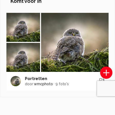
Komt voor in
Portretten
door
wmcphoto
·
9 foto's
Soortgelijke foto's