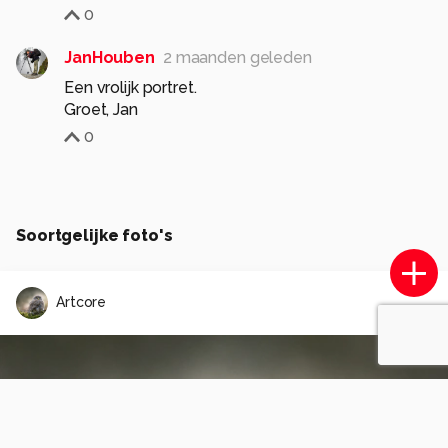
0
JanHouben
2 maanden geleden
Een vrolijk portret.
Groet, Jan
0
Soortgelijke foto's
Artcore