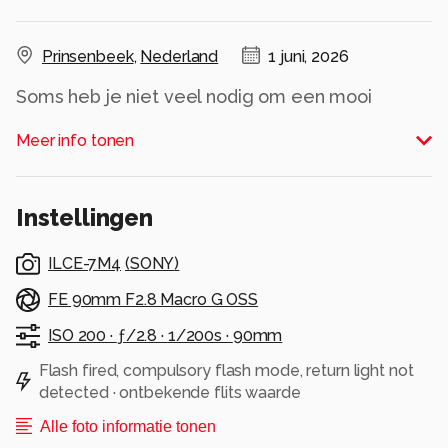
Prinsenbeek
,
Nederland
1 juni, 2026
Soms heb je niet veel nodig om een mooi
portret te maken en is een mooie lach al
Meer info tonen
voldoende, de rest gaat dan vanzelf.
Alle rechten voorbehouden
Instellingen
ILCE-7M4
(
SONY
)
FE 90mm F2.8 Macro G OSS
ISO 200 ·
ƒ/2.8 ·
1/200s ·
90mm
Flash fired, compulsory flash mode, return light not
detected · ontbekende flits waarde
Alle foto informatie tonen