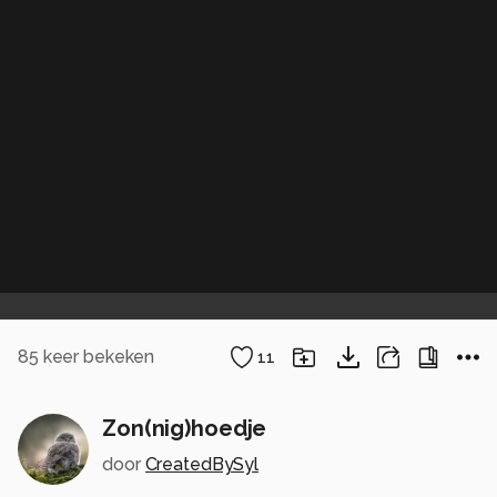
85
keer bekeken
11
Zon(nig)hoedje
door
CreatedBySyl