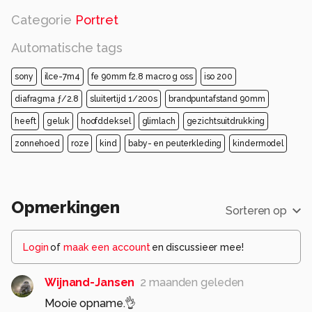
Categorie
Portret
Automatische tags
sony
ilce-7m4
fe 90mm f2.8 macro g oss
iso 200
diafragma ƒ/2.8
sluitertijd 1/200s
brandpuntafstand 90mm
heeft
geluk
hoofddeksel
glimlach
gezichtsuitdrukking
zonnehoed
roze
kind
baby- en peuterkleding
kindermodel
Opmerkingen
Sorteren op
Login
of
maak een account
en discussieer mee!
Wijnand-Jansen
2 maanden geleden
Mooie opname.👌