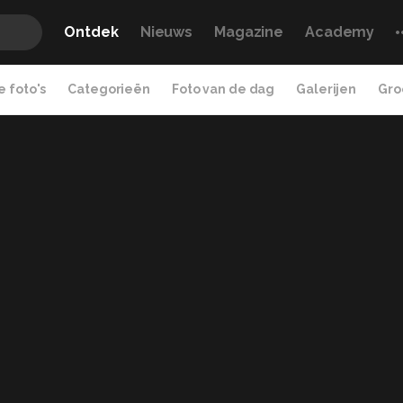
Ontdek
Nieuws
Magazine
Academy
 foto's
Categorieën
Foto van de dag
Galerijen
Gro