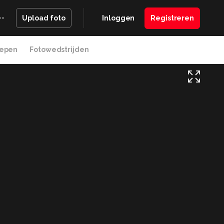
Inloggen
Registreren
Upload foto
epen
Fotowedstrijden