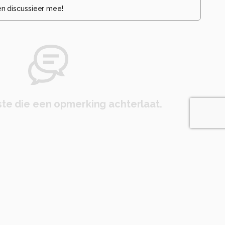
en discussieer mee!
te die een opmerking achterlaat.