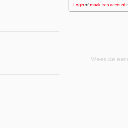
Login
of
maak een account
Wees de eers