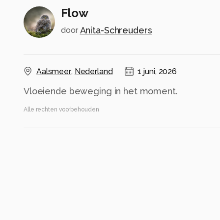
Flow
Anita-Schreuders
door
Aalsmeer
,
Nederland
1 juni, 2026
Vloeiende beweging in het moment.
Alle rechten voorbehouden
Instellingen
Canon EOS R
(
Canon
)
RF24-105mm F4-7.1 IS STM
ISO 100 ·
ƒ/5.6 ·
1/125s ·
48mm