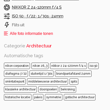
NIKKOR Z 24-120mm f/4 S
ISO 50 ·
ƒ/22 ·
1/30s ·
24mm
Flits uit
Alle foto informatie tonen
Categorie
Architectuur
Automatische tags
nikon corporation
nikon z6_3
nikkor z 24-120mm f/4 s
iso 50
diafragma ƒ/22
sluitertijd 1/30s
brandpuntafstand 24mm
oriëntatiepunt
middeleeuwse architectuur
spits
klassieke architectuur
doorspoelen
bekroning
historische locatie
paleis
symmetrie
gotische architectuur