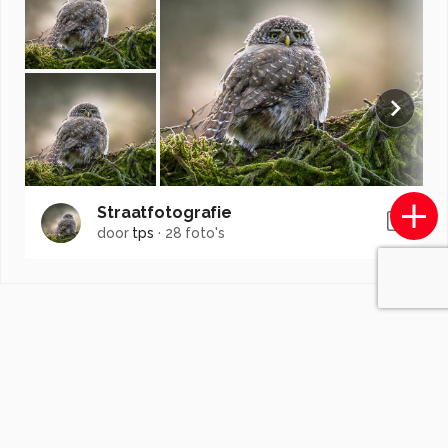
Straatfotografie
door
tps
·
28 foto's
Soortgelijke foto's
RuurdWillemWagenaar