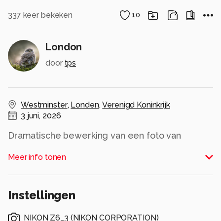
337
keer bekeken
10
London
door
tps
Westminster
,
Londen
,
Verenigd Koninkrijk
3 juni, 2026
Dramatische bewerking van een foto van
Westminster Londen
Meer info tonen
Alle rechten voorbehouden
Instellingen
NIKON Z6_3
(
NIKON CORPORATION
)