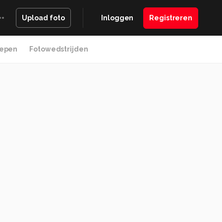
Inloggen
Registreren
Upload foto
epen
Fotowedstrijden