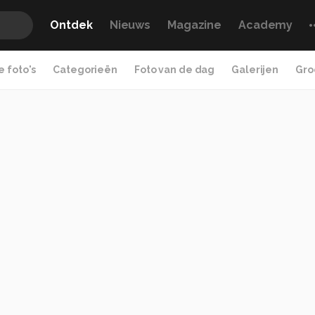
Ontdek
Nieuws
Magazine
Academy
 foto's
Categorieën
Foto van de dag
Galerijen
Gro