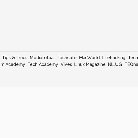
Tips & Trucs
Mediatotaal
Techcafe
MacWorld
Lifehacking
Tech
om Academy
Tech Academy
Vives
Linux Magazine
NLJUG
TEQna