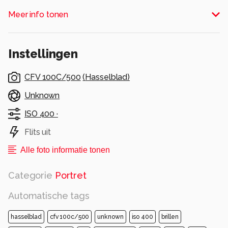
Alle rechten voorbehouden
Meer info tonen
Instellingen
CFV 100C/500
(
Hasselblad
)
Unknown
ISO 400 ·
Flits uit
Alle foto informatie tonen
Categorie
Portret
Automatische tags
hasselblad
cfv 100c/500
unknown
iso 400
brillen