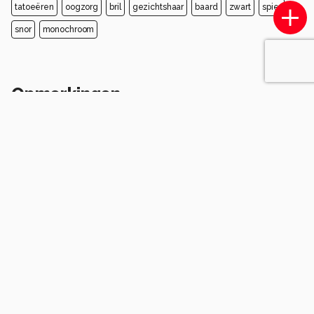
tatoeëren
oogzorg
bril
gezichtshaar
baard
zwart
spier
snor
monochroom
Opmerkingen
Login
of
maak een account
en discussieer mee!
Wees de eerste die een opmerking
achterlaat.