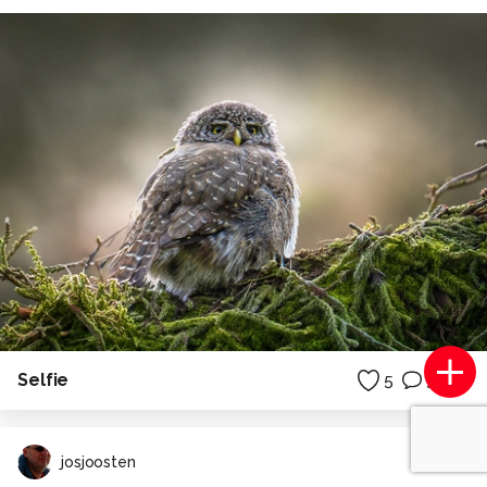
Selfie
5
3
josjoosten