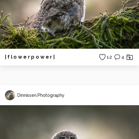
| f l o w e r p o w e r |
12
4
Dinnissen.Photography