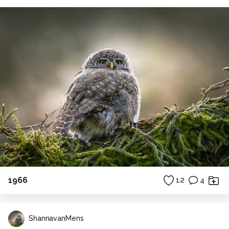
1966
12
4
ShannavanMens