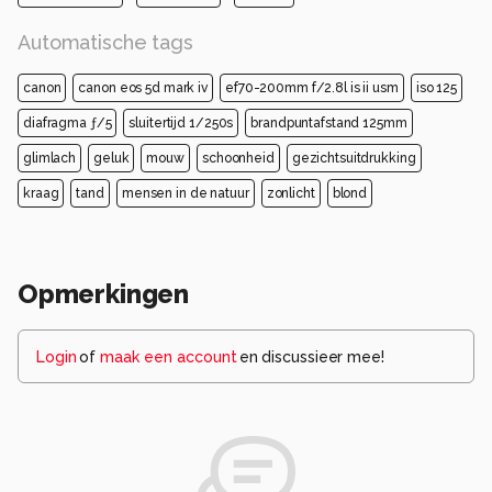
Automatische tags
canon
canon eos 5d mark iv
ef70-200mm f/2.8l is ii usm
iso 125
diafragma ƒ/5
sluitertijd 1/250s
brandpuntafstand 125mm
glimlach
geluk
mouw
schoonheid
gezichtsuitdrukking
kraag
tand
mensen in de natuur
zonlicht
blond
Opmerkingen
Login
of
maak een account
en discussieer mee!