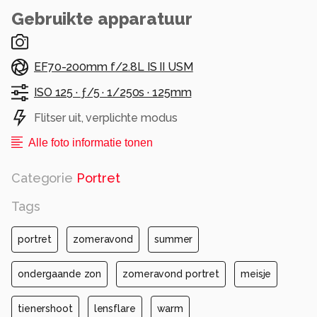
Gebruikte apparatuur
EF70-200mm f/2.8L IS II USM
ISO 125 ·
ƒ/5 ·
1/250s ·
125mm
Flitser uit, verplichte modus
Alle foto informatie tonen
Categorie
Portret
Tags
portret
zomeravond
summer
ondergaande zon
zomeravond portret
meisje
tienershoot
lensflare
warm