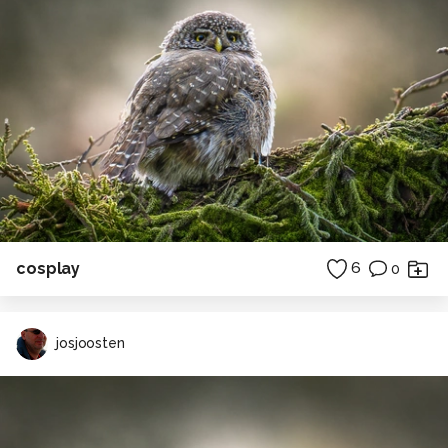
cosplay
6
0
josjoosten