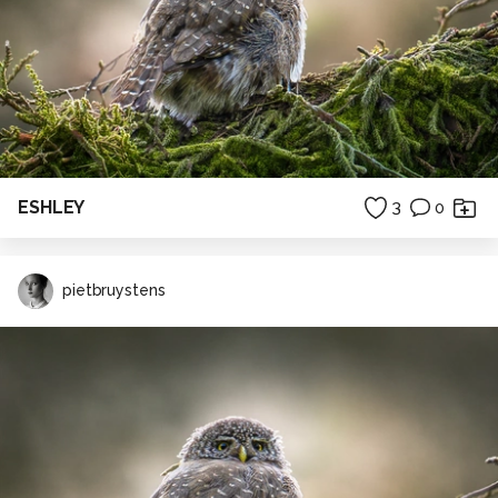
ESHLEY
3
0
pietbruystens