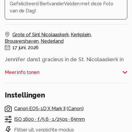
Gefeliciteerd BertvanderVelden met deze Foto
van de Dag!
Grote of Sint Nicolaaskerk
,
Kerkplein
,
Brouwershaven
,
Nederland
17 juni, 2026
Jennifer danst gracieus in de St. Nicolaaskerk in
Brouwershaven tijdens een workshop
Meer info tonen
georganiseerd door Anja van Ast
Alle rechten voorbehouden
Instellingen
Canon EOS-1D X Mark II
(
Canon
)
ISO 1600 ·
ƒ/5.6 ·
1/250s ·
65mm
Flitser uit, verplichte modus