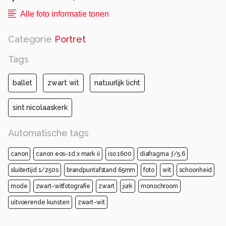
Alle foto informatie tonen
Categorie
Portret
Tags
ballet
zwart wit
natuurlijk licht
sint nicolaaskerk
Automatische tags
canon
canon eos-1d x mark ii
iso 1600
diafragma ƒ/5.6
sluitertijd 1/250s
brandpuntafstand 65mm
foto
wit
schoonheid
mode
zwart-witfotografie
zwart
jurk
monochroom
uitvoerende kunsten
zwart-wit