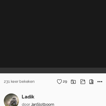
231
keer bekeken
29
Ladik
door
JanSlotboom