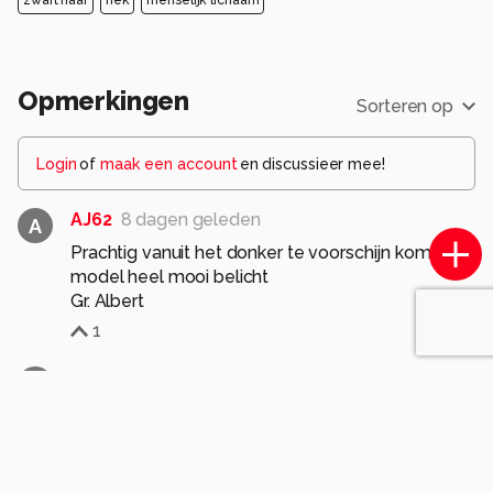
zwart haar
nek
menselijk lichaam
Opmerkingen
Sorteren op
Login
of
maak een account
en discussieer mee!
AJ62
8 dagen geleden
A
Prachtig vanuit het donker te voorschijn komt het
model heel mooi belicht
Gr. Albert
1
Dany-Tiels
2 maanden geleden
D
knap gedaan
1
Wijnand-Jansen
2 maanden geleden